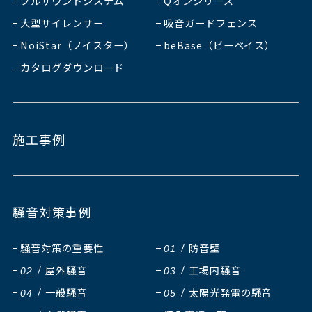
ブルサウンドシステム
Qオンシリーズ
大型サイレンサー
吸音ガードフェンス
NoiStar（ノイスター）
beBase（ビーベイス）
カタログダウンロード
施工事例
騒音対策事例
騒音対策の重要性
防音壁
01
屋外騒音
工場内騒音
02
03
一般騒音
太陽光発電の騒音
04
05