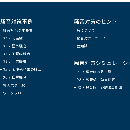
騒音対策事例
騒音対策のヒント
騒音対策の重要性
音について
防音壁
騒音対策について
01
屋外騒音
豆知識
02
工場内騒音
03
一般騒音
騒音対策シミュレーシ
04
太陽光発電の騒音
05
騒音値の足し算
01
自然騒音
06
防音壁 効果測定
02
導入実績一覧
騒音値 距離減衰計算
03
ワークフロー