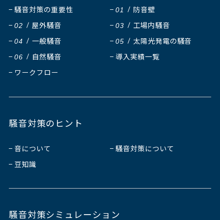
騒音対策の重要性
防音壁
01
屋外騒音
工場内騒音
02
03
一般騒音
太陽光発電の騒音
04
05
自然騒音
導入実績一覧
06
ワークフロー
騒音対策のヒント
音について
騒音対策について
豆知識
騒音対策シミュレーション