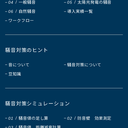
一般騒音
太陽光発電の騒音
04
05
自然騒音
導入実績一覧
06
ワークフロー
騒音対策のヒント
音について
騒音対策について
豆知識
騒音対策シミュレーション
騒音値の足し算
防音壁 効果測定
01
02
騒音値 距離減衰計算
03