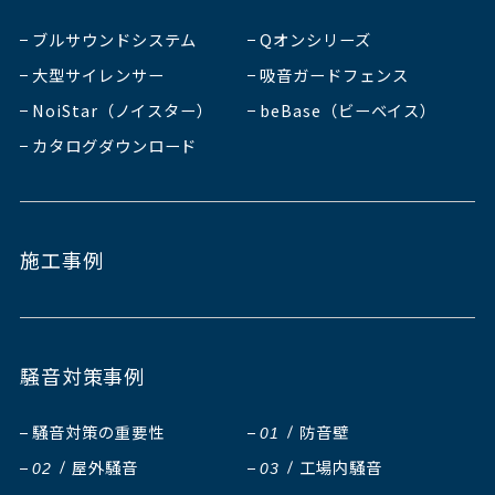
ブルサウンドシステム
Qオンシリーズ
大型サイレンサー
吸音ガードフェンス
NoiStar（ノイスター）
beBase（ビーベイス）
カタログダウンロード
施工事例
騒音対策事例
騒音対策の重要性
防音壁
01
屋外騒音
工場内騒音
02
03