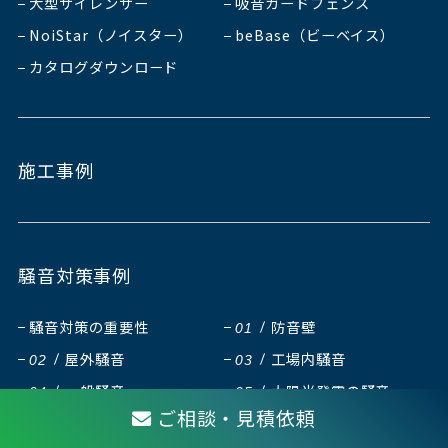
大型サイレンサー
吸音ガードフェンス
NoiStar（ノイスター）
beBase（ビーベイス）
カタログダウンロード
施工事例
騒音対策事例
騒音対策の重要性
防音壁
01
屋外騒音
工場内騒音
02
03
一般騒音
太陽光発電の騒音
04
05
ご相談・見積依頼
自然騒音
導入実績一覧
06